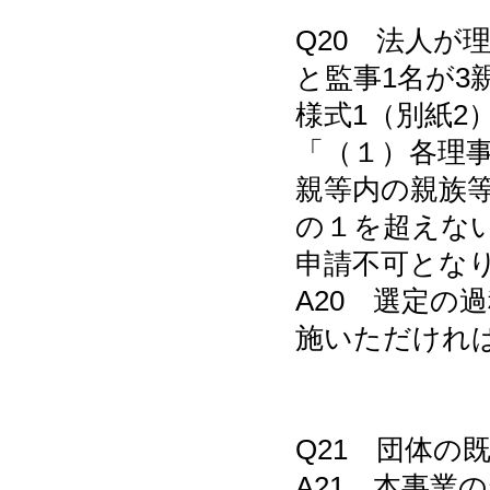
Q20 法人が
と監事1名が
様式1（別紙2
「（１）各理
親等内の親族
の１を超えな
申請不可とな
A20 選定の
施いただけれ
Q21 団体の
A21 本事業