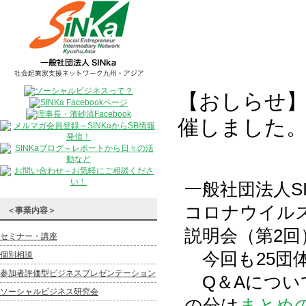
【おしらせ
催しました。
一般社団法人S
コロナウイル
＜事業内容＞
説明会（第2
セミナー・講座
今回も25団
個別相談
参加者評価型ビジネスプレゼンテーション
Q＆Aについて
ソーシャルビジネス研究会
の分は
まとめ