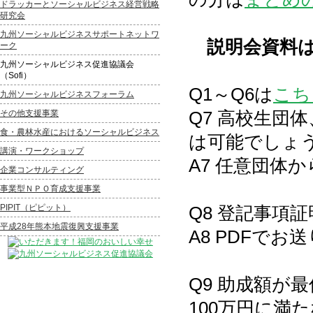
ドラッカーとソーシャルビジネス経営戦略
研究会
九州ソーシャルビジネスサポートネットワ
説明会資料
ーク
九州ソーシャルビジネス促進協議会
（Sofi）
Q1～Q6は
こち
九州ソーシャルビジネスフォーラム
Q7 高校生団
その他支援事業
食・農林水産におけるソーシャルビジネス
は可能でしょ
講演・ワークショップ
A7 任意団体
企業コンサルティング
事業型ＮＰＯ育成支援事業
PIPIT（ピピット）
Q8 登記事項
平成28年熊本地震復興支援事業
A8 PDFでお
Q9 助成額が
100万円に満