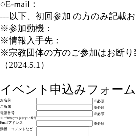
○E-mail：
---以下、初回参加 の方のみ記載お
※参加動機：
※情報入手先：
※宗教団体の方のご参加はお断り
（2024.5.1）
イベント申込みフォーム
お名前
※必須
ご所属
※必須
電話番号
※必須
※ご連絡がつきやすい番号
Emailアドレス
※必須
動機・コメントなど