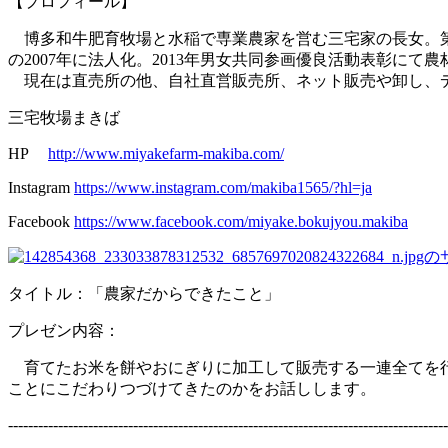
【プロフィール】
博多和牛肥育牧場と水稲で専業農家を営む三宅家の長女。第2
の2007年に法人化。2013年男女共同参画優良活動表彰にて
現在は直売所の他、自社直営販売所、ネット販売や卸し、
三宅牧場まきば
HP
http://www.miyakefarm-makiba.com/
Instagram
https://www.instagram.com/makiba1565/?hl=ja
Facebook
https://www.facebook.com/miyake.bokujyou.makiba
タイトル：「農家だからできたこと」
プレゼン内容：
育てたお米を餅やおにぎりに加工して販売する一連全てを行
ことにこだわりつづけてきたのかをお話しします。
----------------------------------------------------------------------------------------