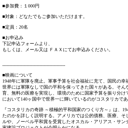
■参加費：１000円
■対象：どなたでもご参加いただけます。
■定員：20名
■お申込み
下記申込フォームより、
もしくは、メール又は ＦＡＸにてお申込みください。
--------------------------------------------
■映画について
1948年に軍隊を廃止。軍事予算を社会福祉に充て、国民の
世界には軍隊なしで国の平和を保ってきた国々がある。そんな
育、無料の医療を実現し、環境のために国家予算を振り分けて
において140ヶ国中で世界一に輝いているのがコスタリカで
『コスタリカの奇跡 ～積極的平和国家のつくり方～』は、19
たのかを詳しく説明する。アメリカでは公的債務、医療、そ
ルや、ノーベル平和賞を受賞したオスカル・アリアス・サン
家建設プロジェクトが今明らかになる。