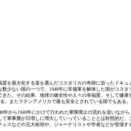
幸福度を最大化する道を選んだコスタリカの奇跡に迫ったドキュ
数少ない国の一つで、1948年に常備軍を解体した国がコス
きた。その結果、地球の健全性や人々の幸福度、そして健康を図
ある。またラテンアメリカで最も安全とされている国でもある
48年から1949年にかけて行われた軍隊廃止の流れを追いな
して軍事費が日増しに増大していっていることとは対照的だ。
チェスなどの元大統領や、ジャーナリストや学者などが登場す