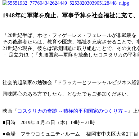
1948年に軍隊を廃止。軍事予算を社会福祉に充
「20世紀半ば、ホセ・フィゲーレス・フェレールが非武装を
その後継者たちは、教育や医療、福祉を充実させることで、
21世紀の現在、彼らは環境問題に取り組むことで、その文
－ 足立力也（『丸腰国家―軍隊を放棄したコスタリカの平和
社会的起業家の勉強会『ドラッカーとソーシャルビジネス経営戦
興味関心のある方でしたら、どなたでもご参加ください。
映画『
コスタリカの奇跡 ～積極的平和国家のつくり方～
』上
■日時：2019年４月25日（木）19時～21時
■会場：フラウコミュニティルーム 福岡市中央区大名2丁目11-