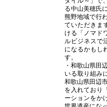
タイル～」で
る中山美穂氏
熊野地域で行
ていただきま
ける「ノマド
ルビジネスで
になるかもし
す。
・和歌山県田
いる取り組み
和歌山県田辺
を入れており
ーションをか
世界遺産にな