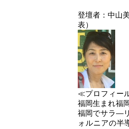
登壇者：中山美
表）
≪プロフィー
福岡生まれ福
福岡でサラ―リ
ォルニアの半