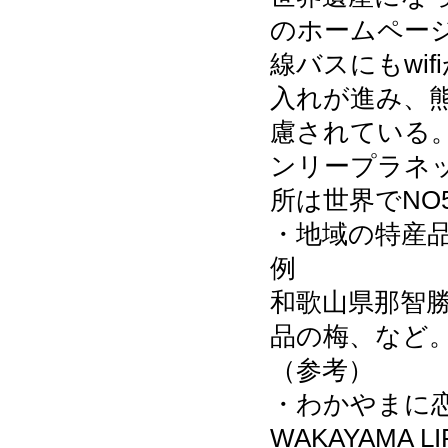
のホームペー
線バスにもwi
入れが進み、
慮されている
ンリープラネッ
所は世界でNO
・地域の特産
例
和歌山県那智
品の梅、など
（参考）
・わかやまに
WAKAYAMA LI