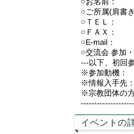
○お名前：
○ご所属(肩書
○ＴＥＬ：
○ＦＡＸ：
○E-mail：
○交流会 参
---以下、初回
※参加動機：
※情報入手先
※宗教団体の
-------------------
イベントの