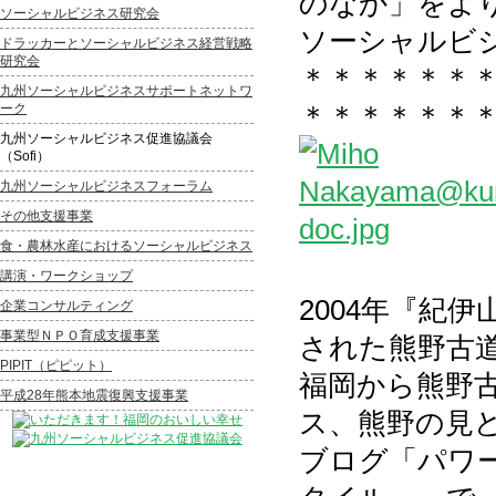
のなか」をよ
ソーシャルビジネス研究会
ソーシャルビ
ドラッカーとソーシャルビジネス経営戦略
研究会
＊＊＊＊＊＊
九州ソーシャルビジネスサポートネットワ
＊＊＊＊＊＊
ーク
九州ソーシャルビジネス促進協議会
（Sofi）
九州ソーシャルビジネスフォーラム
その他支援事業
食・農林水産におけるソーシャルビジネス
講演・ワークショップ
2004年『紀
企業コンサルティング
事業型ＮＰＯ育成支援事業
された熊野古
PIPIT（ピピット）
福岡から熊野
平成28年熊本地震復興支援事業
ス、熊野の見
ブログ「パワ