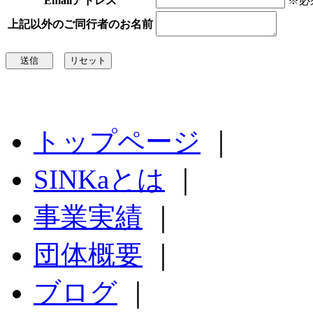
Emailアドレス
※必
上記以外のご同行者のお名前
トップページ
｜
SINKaとは
｜
事業実績
｜
団体概要
｜
ブログ
｜